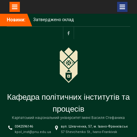
Перейти
Новини:
Затверджено склад
до
Наглядової ради
вмісту
Прикарпатського
університету імені Василя
facebook
Стефаника
З Різдвом Христовим!
З НОВИМ РОКОМ!
Кафедра політичних інститутів та
процесів
Карпатський національний університет імені Василя Стефаника
0342596146
вул. Шевченка, 57, м. Івано-Франківськ
kpol_inst@pnu.edu.ua
57 Shevchenko St., Ivano-Frankivsk