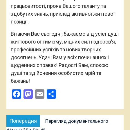
працьовитості, прояв Вашого таланту та
здобутих знань, приклад активної життєвої
позиції.
Вітаючи Вас сьогодні, бажаємо від усієї душі
життєвого оптимізму, міцних сил і здоров’я,
професійних успіхів та нових творчих
досягнень. Удачі Вам у всіх починаннях і
щоденних справах! Радості Вам, спокою
душі та здійснення особистих мрій та
бажань!
Facebook
Mastodon
Email
Поділитися
Навігація
Попередня
Попередня
Перегляд документального
записів
публікація: