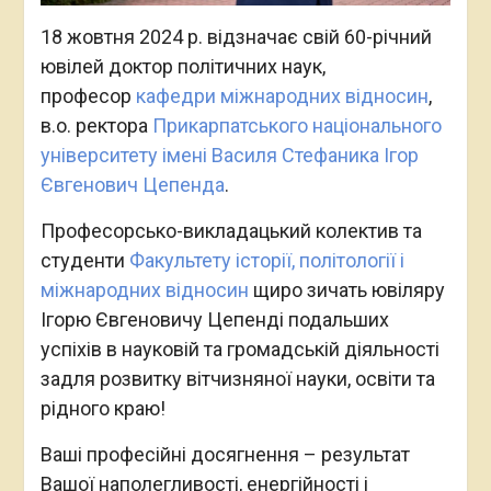
18 жовтня 2024 р. відзначає свій 60-річний
ювілей доктор політичних наук,
професор
кафедри міжнародних відносин
,
в.о. ректора
Прикарпатського національного
університету імені Василя Стефаника
Ігор
Євгенович Цепенда
.
Професорсько-викладацький колектив та
студенти
Факультету історії, політології і
міжнародних відносин
щиро зичать ювіляру
Ігорю Євгеновичу Цепенді подальших
успіхів в науковій та громадській діяльності
задля розвитку вітчизняної науки, освіти та
рідного краю!
Ваші професійні досягнення – результат
Вашої наполегливості, енергійності і