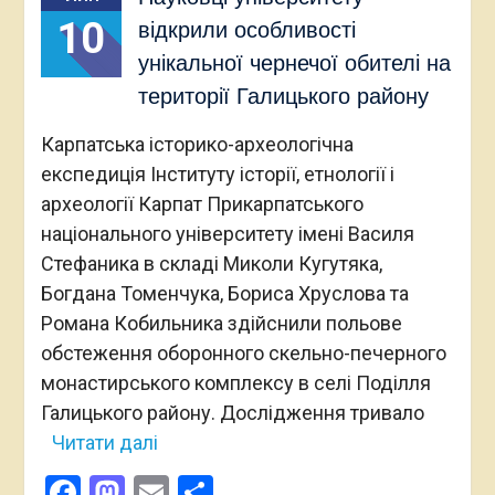
10
відкрили особливості
унікальної чернечої обителі на
території Галицького району
Карпатська історико-археологічна
експедиція Інституту історії, етнології і
археології Карпат Прикарпатського
національного університету імені Василя
Стефаника в складі Миколи Кугутяка,
Богдана Томенчука, Бориса Хруслова та
Романа Кобильника здійснили польове
обстеження оборонного скельно-печерного
монастирського комплексу в селі Поділля
Галицького району. Дослідження тривало
Читати далі
Facebook
Mastodon
Email
Поділитися