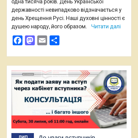
одна тисяча років. День Української
державності невипадково відзначається у
день Хрещення Русі. Наші духовні цінності є
душею народу, його образом.
Читати далі
Facebook
Mastodon
Email
Поділитися
До уваги вступників
ЛИП