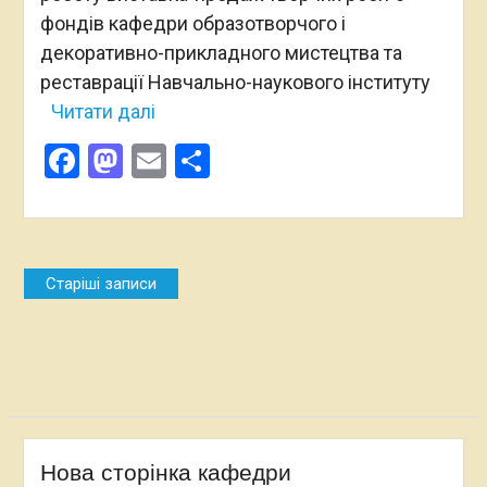
фондів кафедри образотворчого і
декоративно-прикладного мистецтва та
реставрації Навчально-наукового інституту
Читати далі
Facebook
Mastodon
Email
Поділитися
Навігація
Старіші записи
за
записами
Нова сторінка кафедри