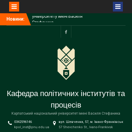
Перейти
Новини:
З Різдвом Христовим!
до
З НОВИМ РОКОМ!
вмісту
Затверджено склад
Наглядової ради
facebook
Прикарпатського
університету імені Василя
Стефаника
Кафедра політичних інститутів та
процесів
Карпатський національний університет імені Василя Стефаника
0342596146
вул. Шевченка, 57, м. Івано-Франківськ
kpol_inst@pnu.edu.ua
57 Shevchenko St., Ivano-Frankivsk