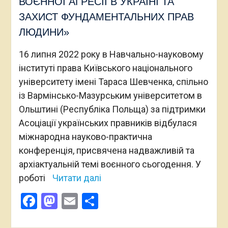
ВОЄННОЇ АГРЕСІЇ В УКРАЇНІ ТА
ЗАХИСТ ФУНДАМЕНТАЛЬНИХ ПРАВ
ЛЮДИНИ»
16 липня 2022 року в Навчально-науковому
інституті права Київського національного
університету імені Тараса Шевченка, спільно
із Вармінсько-Мазурським університетом в
Ольштині (Республіка Польща) за підтримки
Асоціації українських правників відбулася
міжнародна науково-практична
конференція, присвячена надважливій та
архіактуальній темі воєнного сьогодення. У
роботі
Читати далі
Facebook
Mastodon
Email
Поділитися