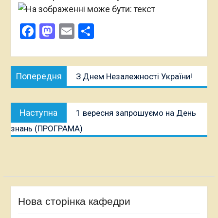
Facebook
Mastodon
Email
Поділитися
Навігація
Попередня
Попередня
З Днем Незалежності України!
записів
публікація:
Наступна
Наступна
1 вересня запрошуємо на День
публікація:
знань (ПРОГРАМА)
Нова сторінка кафедри