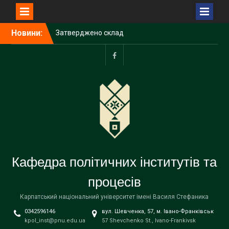
Перейти
Затверджено склад
Новини:
до
Наглядової ради
вмісту
Прикарпатського
університету імені Василя
facebook
Стефаника
З Різдвом Христовим!
З НОВИМ РОКОМ!
Кафедра політичних інститутів та
процесів
Карпатський національний університет імені Василя Стефаника
0342596146
вул. Шевченка, 57, м. Івано-Франківськ
kpol_inst@pnu.edu.ua
57 Shevchenko St., Ivano-Frankivsk