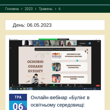
Головна
2023
Травень
6
День:
06.05.2023
Онлайн-вебінар «Булінг в
ТРА
06
освітньому середовищі: