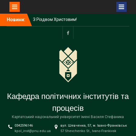
Перейти
Новини:
З Різдвом Христовим!
до
З НОВИМ РОКОМ!
вмісту
Затверджено склад
Наглядової ради
facebook
Прикарпатського
університету імені Василя
Стефаника
Кафедра політичних інститутів та
процесів
Карпатський національний університет імені Василя Стефаника
0342596146
вул. Шевченка, 57, м. Івано-Франківськ
kpol_inst@pnu.edu.ua
57 Shevchenko St., Ivano-Frankivsk