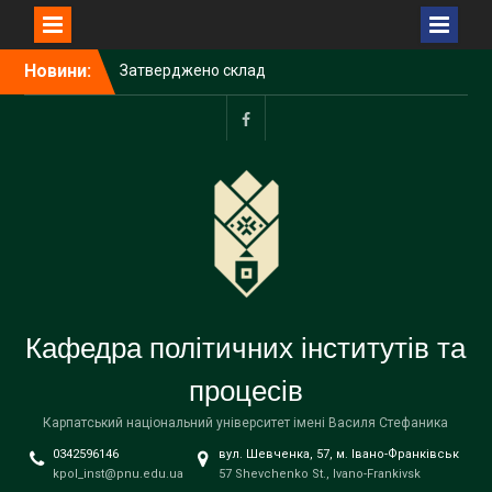
Перейти
Новини:
Затверджено склад
до
Наглядової ради
вмісту
Прикарпатського
університету імені Василя
facebook
Стефаника
З Різдвом Христовим!
З НОВИМ РОКОМ!
Кафедра політичних інститутів та
процесів
Карпатський національний університет імені Василя Стефаника
0342596146
вул. Шевченка, 57, м. Івано-Франківськ
kpol_inst@pnu.edu.ua
57 Shevchenko St., Ivano-Frankivsk