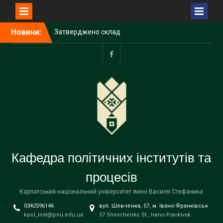
Перейти
Новини:
Затверджено склад
до
Наглядової ради
вмісту
Прикарпатського
університету імені Василя
facebook
Стефаника
З Різдвом Христовим!
З НОВИМ РОКОМ!
Кафедра політичних інститутів та
процесів
Карпатський національний університет імені Василя Стефаника
0342596146
вул. Шевченка, 57, м. Івано-Франківськ
kpol_inst@pnu.edu.ua
57 Shevchenko St., Ivano-Frankivsk