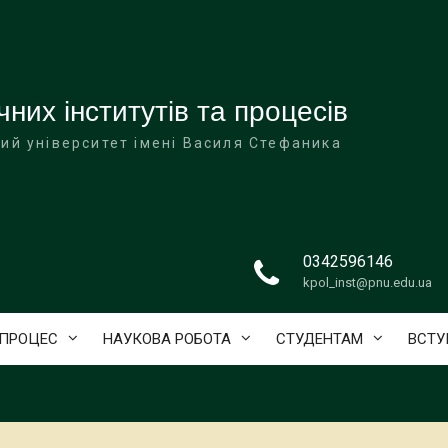
них інститутів та процесів
ий університет імені Василя Стефаника
0342596146
kpol_inst@pnu.edu.ua
 ПРОЦЕС
НАУКОВА РОБОТА
СТУДЕНТАМ
ВСТ