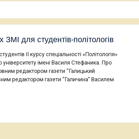
 ЗМІ для студентів-політологів
тудентів ІІ курсу спеціальності «Політологія»
 університету імені Василя Стефаника. Про
овним редактором газети “Галицький
вним редактором газети “Галичина” Василем