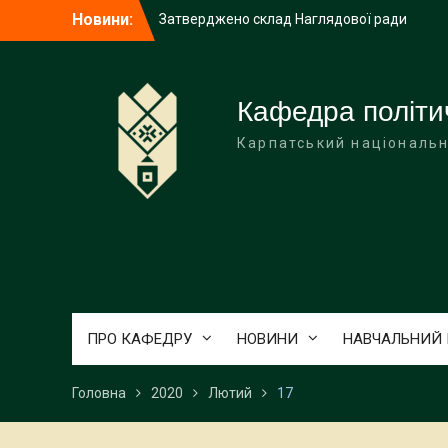
Перейти
Новини:
Затверджено склад Наглядової ради
до
Прикарпатського університету імені
вмісту
Василя Стефаника
З Різдвом Христовим!
З НОВИМ РОКОМ!
Кафедра політич
Карпатський національн
ПРО КАФЕДРУ
НОВИНИ
НАВЧАЛЬНИЙ
Головна
2020
Лютий
17