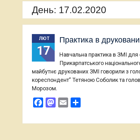
День:
17.02.2020
Практика в друкованих
ЛЮТ
17
Навчальна практика в ЗМІ для с
Прикарпатського національного
майбутнє друкованих ЗМІ говорили з гол
кореспондент” Тетяною Соболик та голо
Морозом.
Facebook
Mastodon
Email
Поділитися